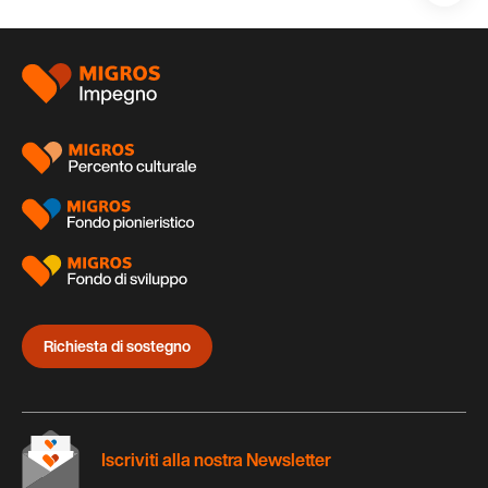
auf:
Piè
di
pagina
Richiesta di sostegno
Iscriviti alla nostra Newsletter