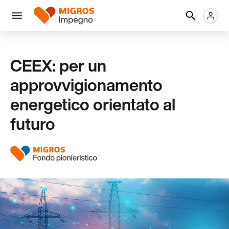
Salta
Intestazione
Metanaviga
Logo
la
navigazione
Menu
a
sinistra
CEEX: per un
approvvigionamento
energetico orientato al
futuro