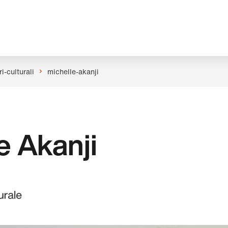
i-culturali
michelle-akanji
e Akanji