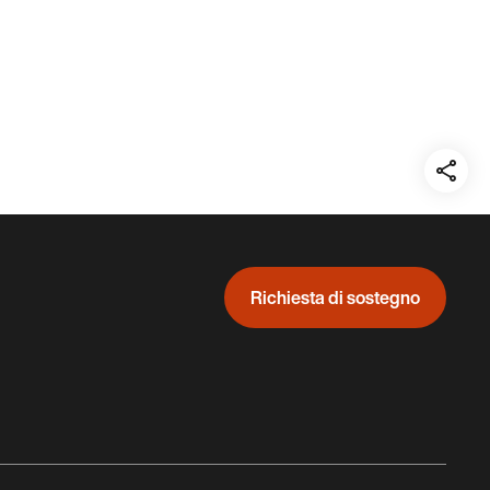
Teil
auf:
Richiesta di sostegno