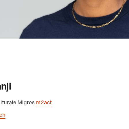
nji
ulturale Migros
m2act
ch