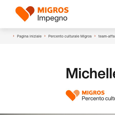
Salta
Intestazione
la
Logo
navigazione
a
sinistra
Pagina iniziale
Percento culturale Migros
team-affar
Michell