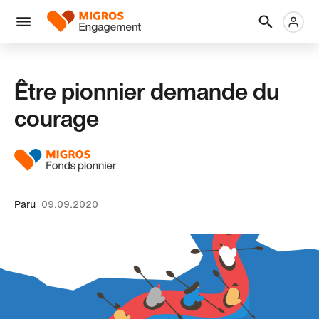
Ignorer
En-
Métanaviga
Logo
les
tête
liens
Menu
de
navigation
Être pionnier demande du
courage
Paru
09.09.2020