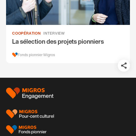
COOPÉRATION
INTERVIEW
La sélection des projets pionniers
Fonds pionnier Migros
Teil
auf:
Pied
de
page