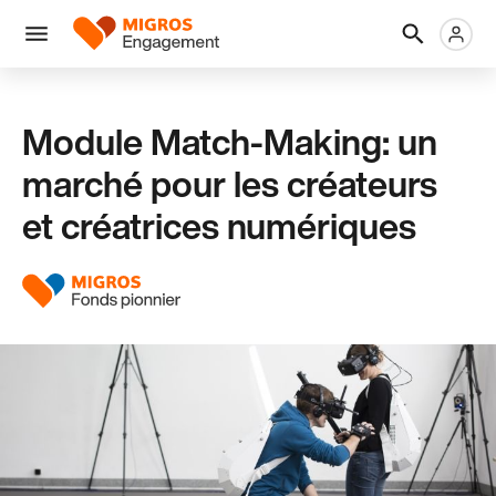
Ignorer
En-
Métanaviga
Logo
les
tête
liens
Menu
de
navigation
Module Match-Making: un
marché pour les créateurs
et créatrices numériques