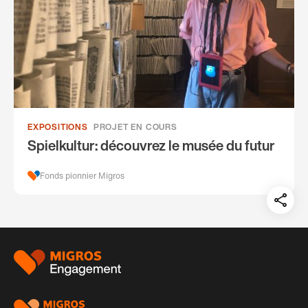
EXPOSITIONS
PROJET EN COURS
Spielkultur: découvrez le musée du futur
Fonds pionnier Migros
Teil
auf:
Pied
de
page