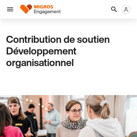
Ignorer
En-
Métanaviga
Logo
les
tête
liens
Menu
de
navigation
Contribution de soutien
Développement
organisationnel