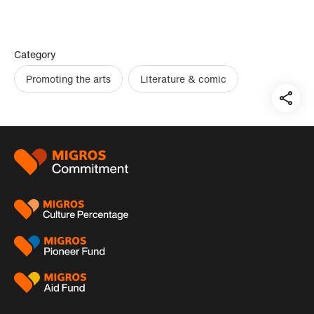
Category
Promoting the arts
Literature & comic
Teil
auf:
Footer