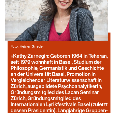
Foto: Heiner Grieder
Kathy Zarnegin: Geboren 1964 in Teheran,
seit 1979 wohnhaft in Basel, Studium der
Philosophie, Germanistik und Geschichte
an der Universität Basel, Promotion in
Vergleichender Literaturwissenschaft in
Zürich, ausgebildete Psychoanalytikerin,
Gründungsmitglied des Lacan Seminar
Zürich, Gründungsmitglied des
Internationalen Lyrikfestivals Basel (zuletzt
dessen Präsidentin). Langjährige Gruppen-