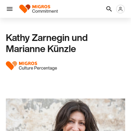
Skip
Header
Metanaviga
Logo
links
navigation
Men
Kathy Zarnegin und
Marianne Künzle