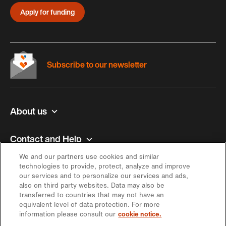
Apply for funding
Subscribe to our newsletter
About us
Contact and Help
We and our partners use cookies and similar
Inspiration
technologies to provide, protect, analyze and improve
our services and to personalize our services and ads,
also on third party websites. Data may also be
Offer
transferred to countries that may not have an
equivalent level of data protection. For more
information please consult our
cookie notice.