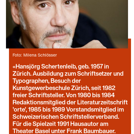
Foto: Milena Schlösser
Hansjörg Schertenleib, geb. 1957 in
Zürich. Ausbildung zum Schriftsetzer und
Typographen, Besuch der
Kunstgewerbeschule Zürich, seit 1982
freier Schriftsteller. Von 1980 bis 1984
Redaktionsmitglied der Literaturzeitschrift
'orte’, 1985 bis 1989 Vorstandsmitglied im
Schweizerischen Schriftstellerverband.
Für die Spielzeit 1991 Hausautor am
Theater Basel unter Frank Baumbauer.