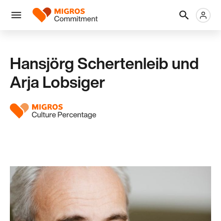
Skip
Header
Metanaviga
Logo
links
navigation
Men
Hansjörg Schertenleib und
Arja Lobsiger