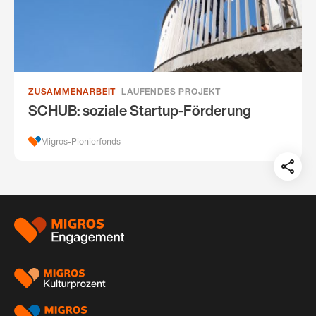
ZUSAMMENARBEIT
LAUFENDES PROJEKT
SCHUB: soziale Startup-Förderung
Migros-Pionierfonds
Teil
auf:
Footer