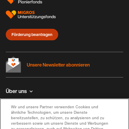
Förderung beantragen
Unsere Newsletter abonnieren
Über uns
Kontakt und Hilfe
Wir und unsere Partner verwenden Cookies und
ähnliche Technologien, um unsere Dienste
bereitzustellen, zu schützen, zu analysieren und zu
Inspiration
verbessern sowie um unsere Dienste und Werbungen
zu personalisieren, auch auf Webseiten von Dritten.