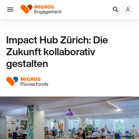
Links
Header
Metanaviga
Logo
Navigation
überspringen
Menü
Impact Hub Zürich: Die
Zukunft kollaborativ
gestalten