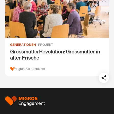
GENERATIONEN
PROJEKT
GrossmütterRevolution: Grossmütter in
alter Frische
Migros-Kulturprozent
Teil
auf:
Footer