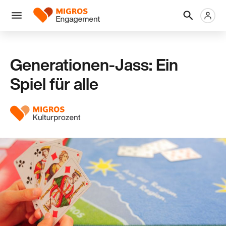
Links
Header
Metanaviga
Logo
Navigation
überspringen
Menü
Generationen-Jass: Ein
Spiel für alle