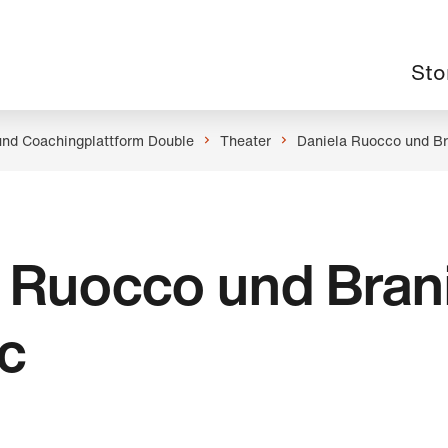
Haup
Sto
und Coachingplattform Double
Theater
Daniela Ruocco und Bra
 Ruocco und Bran
ic