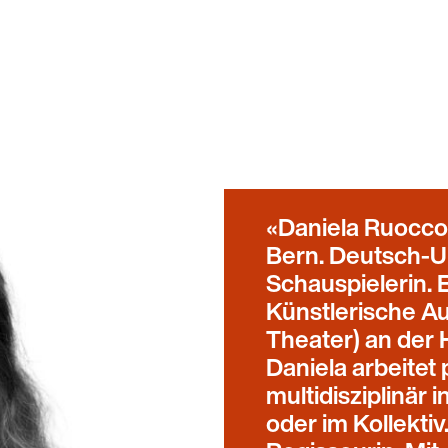
Daniela Ruocco 
Bern. Deutsch-U
Schauspielerin. 
Künstlerische A
Theater) an der
Daniela arbeitet p
multidisziplinär 
oder im Kollekti