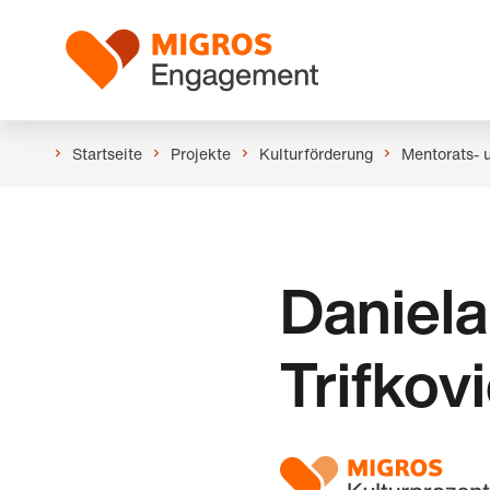
Links
Header
Navigation
Logo
überspringen
Startseite
Projekte
Kulturförderung
Mentorats- 
Daniela
Trifkov