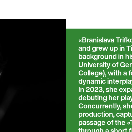
Branislava Trifk
and grew up in T
background in his
University of G
College), with a 
dynamic interpl
In 2023, she exp
debuting her pla
Concurrently, sh
production, capt
passage of the 
through a short f