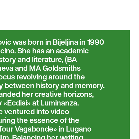
ovic was born in Bijeljina in 1990
icino. She has an academic
tory and literature, (BA
eneva and MA Goldsmiths
focus revolving around the
ay between history and memory.
anded her creative horizons,
y «Ecdisi» at Luminanza.
e ventured into video
uring the essence of the
«Tour Vagabonde» in Lugano
ilm. Balancing her writing