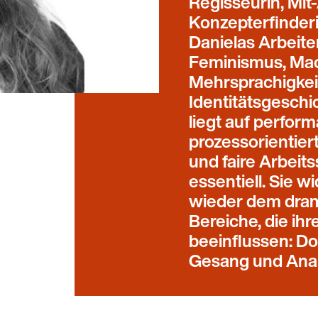
Regisseurin, Mit-
Konzepterfinder
Danielas Arbeite
Feminismus, Ma
Mehrsprachigkei
Identitätsgeschic
liegt auf perfor
prozessorientie
und faire Arbeit
essentiell. Sie w
wieder dem dram
Bereiche, die ihr
beeinflussen: Do
Gesang und Anal