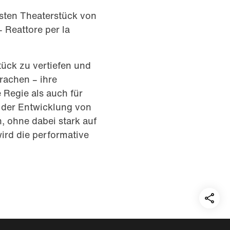
rsten Theaterstück von
 Reattore per la
tück zu vertiefen und
rachen – ihre
 Regie als auch für
 der Entwicklung von
n, ohne dabei stark auf
wird die performative
Teil
auf: