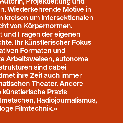
Autorin, Projektleitung und
in. Wiederkehrende Motive in
n kreisen um intersektionalen
cht von Körpernormen,
t und Fragen der eigenen
hte. Ihr künstlerischer Fokus
mativen Formaten und
rte Arbeitsweisen, autonome
sstrukturen sind dabei
idmet ihre Zeit auch immer
atischen Theater. Andere
e künstlerische Praxis
lmetschen, Radiojournalismus,
oge Filmtechnik.