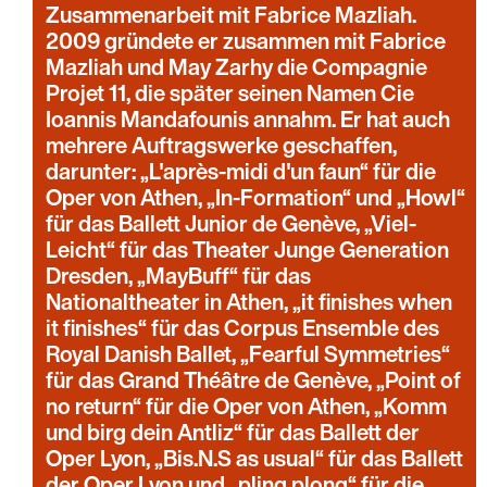
Zusammenarbeit mit Fabrice Mazliah.
2009 gründete er zusammen mit Fabrice
Mazliah und May Zarhy die Compagnie
Projet 11, die später seinen Namen Cie
Ioannis Mandafounis annahm. Er hat auch
mehrere Auftragswerke geschaffen,
darunter: „L'après-midi d'un faun“ für die
Oper von Athen, „In-Formation“ und „Howl“
für das Ballett Junior de Genève, „Viel-
Leicht“ für das Theater Junge Generation
Dresden, „MayBuff“ für das
Nationaltheater in Athen, „it finishes when
it finishes“ für das Corpus Ensemble des
Royal Danish Ballet, „Fearful Symmetries“
für das Grand Théâtre de Genève, „Point of
no return“ für die Oper von Athen, „Komm
und birg dein Antliz“ für das Ballett der
Oper Lyon, „Bis.N.S as usual“ für das Ballett
der Oper Lyon und „pling plong“ für die