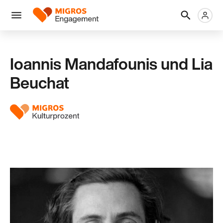
Links
Header
Metanaviga
Logo
Navigation
überspringen
Menü
Ioannis Mandafounis und Lia
Beuchat