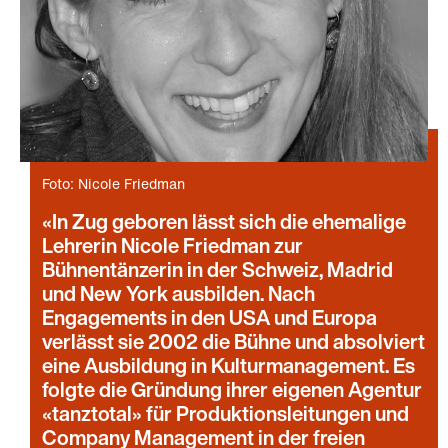
Foto: Nicole Friedman
In Zug geboren lässt sich die ehemalige
Lehrerin Nicole Friedman zur
Bühnentänzerin in der Schweiz, Madrid
und New York ausbilden. Nach
Engagements in den USA und Europa
verlässt sie 2002 die Bühne und absolviert
eine Ausbildung in Kulturmanagement. Es
folgte die Gründung ihrer eigenen Agentur
«tanztotal» für Produktionsleitungen und
Company Management in der freien