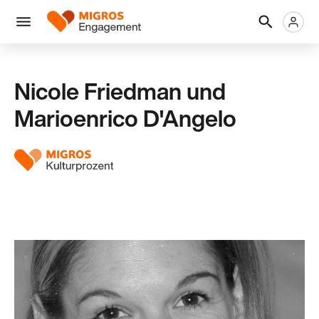
Links
Header
Metanaviga
Logo
Navigation
überspringen
Menü
Nicole Friedman und
Marioenrico D'Angelo