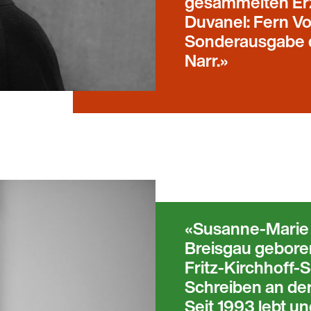
gesammelten Er
Duvanel: Fern Vo
Sonderausgabe d
Narr.
Susanne-Marie 
Breisgau geboren
Fritz-Kirchhoff-
Schreiben an der
Seit 1993 lebt un