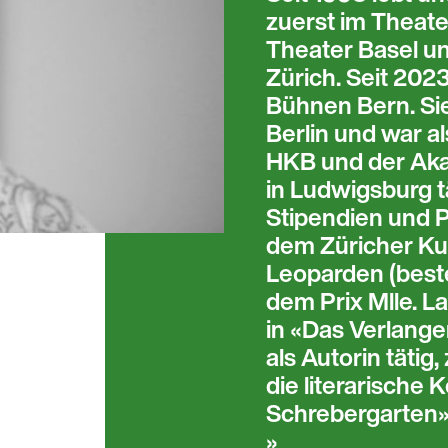
zuerst im Theat
Theater Basel u
Zürich. Seit 2023
Bühnen Bern. Sie
Berlin und war a
HKB und der Aka
in Ludwigsburg t
Stipendien und P
dem Züricher Ku
Leoparden (best
dem Prix Mlle. La
in «Das Verlangen
als Autorin tätig,
die literarische
Schrebergarten» f