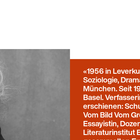
1956 in Leverk
Soziologie, Dra
München. Seit 198
Basel. Verfasser
erschienen: Schu
Vom Bild Vom Gro
Essayistin, Doze
Literaturinstitut