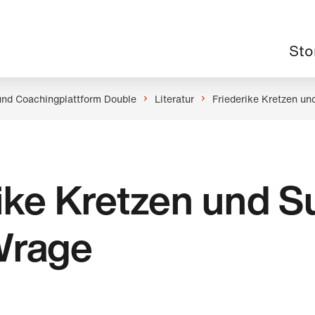
Haup
Sto
und Coachingplattform Double
Literatur
Friederike Kretzen u
ike Kretzen und 
Wrage