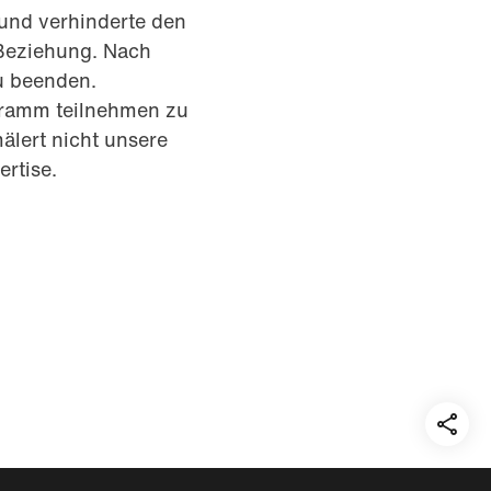
und verhinderte den
-Beziehung. Nach
u beenden.
gramm teilnehmen zu
älert nicht unsere
rtise.
Teil
auf: