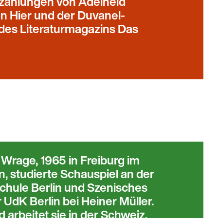
zählungen von Adelheid
n Hier und der Duvanel-
es Literaturmagazins Das
Wrage, 1965 in Freiburg im
, studierte Schauspiel an der
Schule Berlin und Szenisches
 UdK Berlin bei Heiner Müller.
d arbeitet sie in der Schweiz,