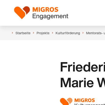
Links
Header
Navigation
Logo
überspringen
Startseite
Projekte
Kulturförderung
Mentorats- 
Frieder
Marie 