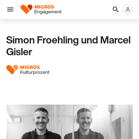
Links
Header
Metanaviga
Logo
Navigation
überspringen
Menü
Simon Froehling und Marcel
Gisler