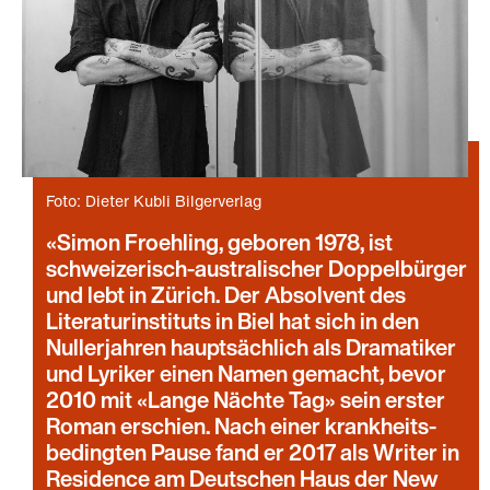
Foto: Dieter Kubli Bilgerverlag
Simon Froehling, geboren 1978, ist
schweizerisch-australischer Doppelbürger
und lebt in Zürich. Der Absolvent des
Literaturinstituts in Biel hat sich in den
Nullerjahren hauptsächlich als Dramatiker
und Lyriker einen Namen gemacht, bevor
2010 mit «Lange Nächte Tag» sein erster
Roman erschien. Nach einer krankheits-
bedingten Pause fand er 2017 als Writer in
Residence am Deutschen Haus der New