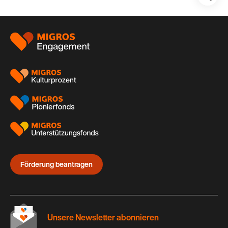
Teil
auf:
Footer
Förderung beantragen
Unsere Newsletter abonnieren