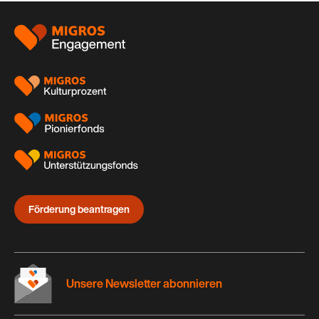
auf:
Footer
Förderung beantragen
Unsere Newsletter abonnieren