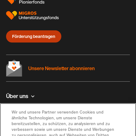
Förderung beantragen
Unsere Newsletter abonnieren
Über uns
Kontakt und Hilfe
Wir und unsere Partner verwenden Cookies und
ähnliche Technologien, um unsere Dienste
bereitzustellen, zu schützen, zu analysieren und zu
Inspiration
verbessern sowie um unsere Dienste und Werbungen
zu personalisieren, auch auf Webseiten von Dritten.