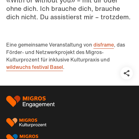
«With or without you» – mit dir oder
ohne dich. Ich brauche dich, brauche
dich nicht. Du assistierst mir – trotzdem.
Eine gemeinsame Veranstaltung von
disframe
, das
Förder- und Netzwerkprojekt des Migros-
Kulturprozent für inklusive Kulturpraxis und
wildwuchs festival Basel
.
Teil
auf:
Footer