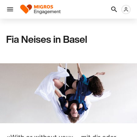
Links
Header
Metanaviga
Logo
Navigation
überspringen
Menü
Fia Neises in Basel