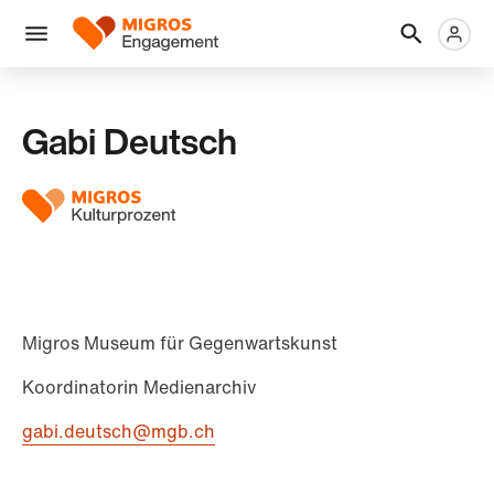
Links
Header
Metanaviga
Logo
Navigation
überspringen
Menü
Gabi Deutsch
Migros Museum für Gegenwartskunst
Koordinatorin Medienarchiv
gabi.deutsch@mgb.ch