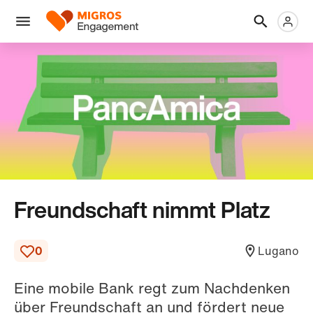
Links
Header
Metanaviga
Logo
Navigation
überspringen
Menü
Freundschaft nimmt Platz
0
Lugano
Eine mobile Bank regt zum Nachdenken
über Freundschaft an und fördert neue