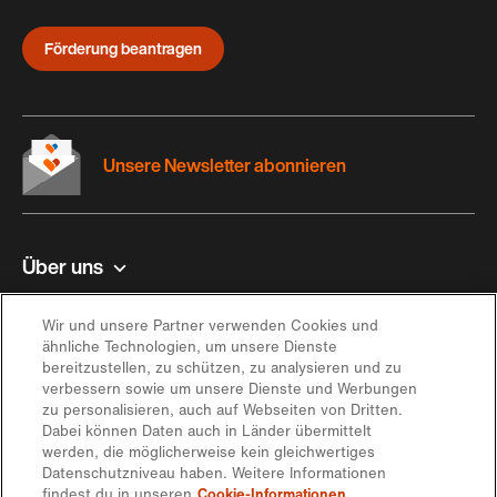
Förderung beantragen
Unsere Newsletter abonnieren
Über uns
Kontakt und Hilfe
Wir und unsere Partner verwenden Cookies und
ähnliche Technologien, um unsere Dienste
bereitzustellen, zu schützen, zu analysieren und zu
Inspiration
verbessern sowie um unsere Dienste und Werbungen
zu personalisieren, auch auf Webseiten von Dritten.
Dabei können Daten auch in Länder übermittelt
Angebot
werden, die möglicherweise kein gleichwertiges
Datenschutzniveau haben. Weitere Informationen
findest du in unseren
Cookie-Informationen.