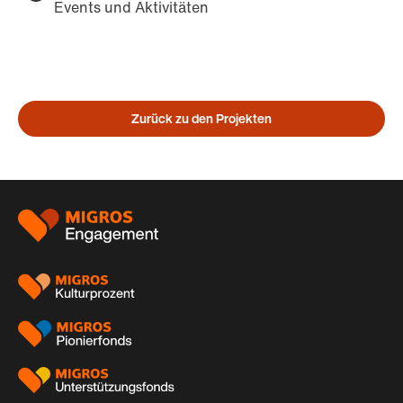
Events und Aktivitäten
Zurück zu den Projekten
Footer