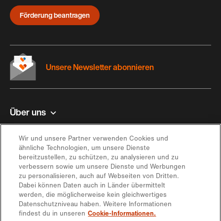
Förderung beantragen
Unsere Newsletter abonnieren
Über uns
Kontakt und Hilfe
Wir und unsere Partner verwenden Cookies und
ähnliche Technologien, um unsere Dienste
bereitzustellen, zu schützen, zu analysieren und zu
Inspiration
verbessern sowie um unsere Dienste und Werbungen
zu personalisieren, auch auf Webseiten von Dritten.
Dabei können Daten auch in Länder übermittelt
Angebot
werden, die möglicherweise kein gleichwertiges
Datenschutzniveau haben. Weitere Informationen
findest du in unseren
Cookie-Informationen.