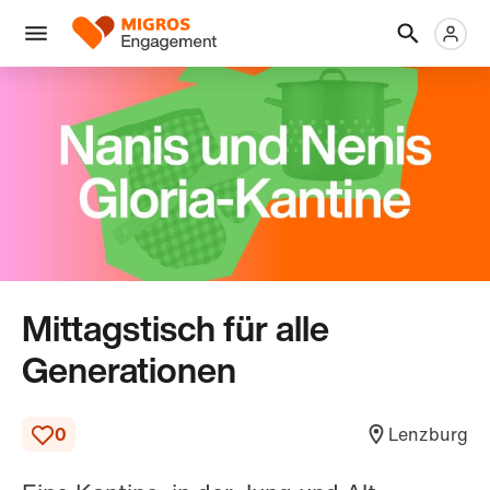
Links
Header
Metanaviga
Logo
Navigation
überspringen
Menü
Mittagstisch für alle
Generationen
0
Lenzburg