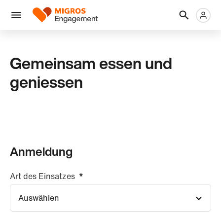
Links
Header
Metanaviga
Logo
Navigation
überspringen
Menü
Gemeinsam essen und
geniessen
Anmeldung
Art des Einsatzes
*