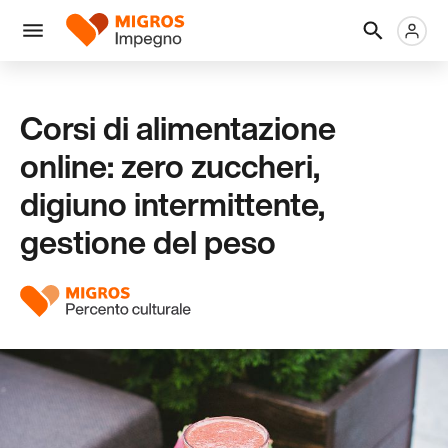
Salta
Intestazione
Metanaviga
Logo
la
navigazione
Menu
a
sinistra
Corsi di alimentazione
online: zero zuccheri,
digiuno intermittente,
gestione del peso