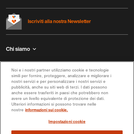
Iscriviti alla nostra Newsletter
Chi siamo
Contatto e aiuto
Noi e i nostri partner utilizziamo cookie e tecnologie
simili per fornire, proteggere, analizzare e migliorare i
Ispirazione
nostri servizi e per personalizzare i nostri servizi e
pubblicità, anche su siti web di terzi. I dati possono
anche essere trasferiti in paesi che potrebbero non
Offerta
avere un livello equivalente di protezione dei dati.
Ulteriori informazioni si possono trovare nelle
nostre
informazioni sui cookie.
Seguici sui social media
Impostazioni cookie