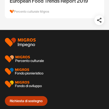
European Food Trends Report 2019
Percento culturale Migros
Teil
auf:
Piè
di
pagina
Richiesta di sostegno