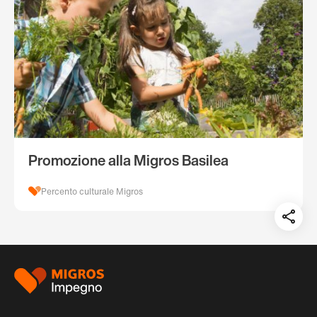
Promozione alla Migros Basilea
Percento culturale Migros
Teil
auf:
Piè
di
pagina