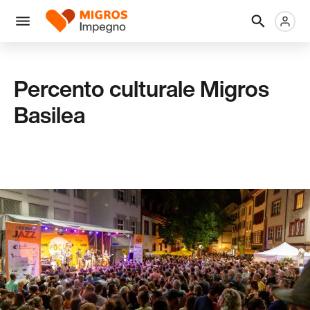
Salta
Intestazione
Metanaviga
Logo
la
navigazione
Menu
a
sinistra
Percento culturale Migros
Basilea