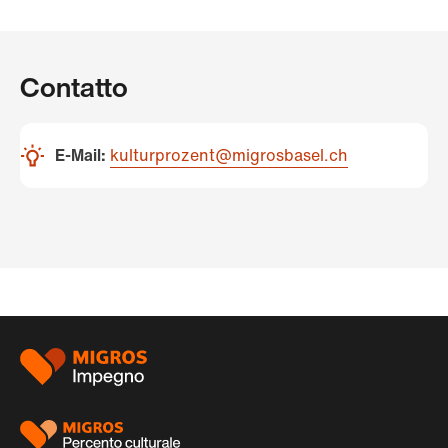
Contatto
E-Mail:
kulturprozent@migrosbasel.ch
Piè
di
pagina