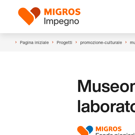
Salta
Intestazione
la
Logo
navigazione
a
sinistra
Pagina iniziale
Progetti
promozione-culturale
mu
Museom
laborato