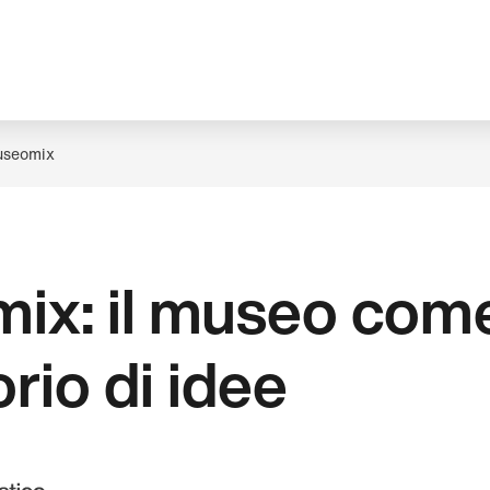
seomix
ix: il museo com
rio di idee