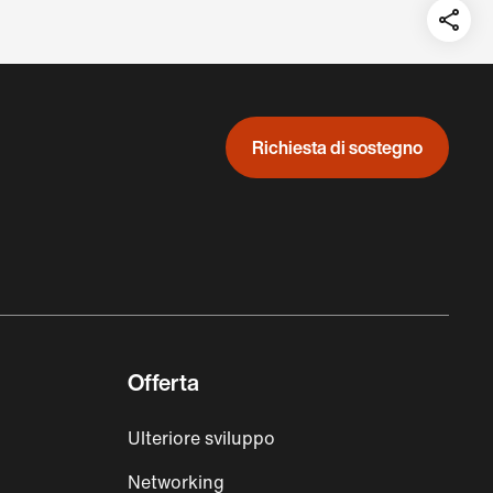
Teil
auf:
Richiesta di sostegno
Offerta
Ulteriore sviluppo
Networking