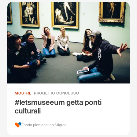
MOSTRE
PROGETTO CONCLUSO
#letsmuseeum getta ponti
culturali
Fondo pionieristico Migros