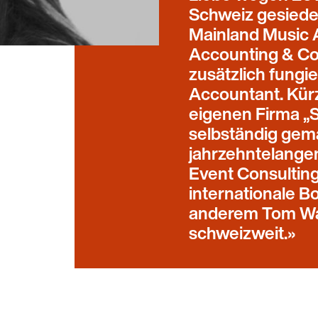
Schweiz gesiedelt
Mainland Music A
Accounting & Con
zusätzlich fungie
Accountant. Kürzl
eigenen Firma „S
selbständig gema
jahrzehntelange
Event Consulting 
internationale B
anderem Tom Wa
schweizweit.