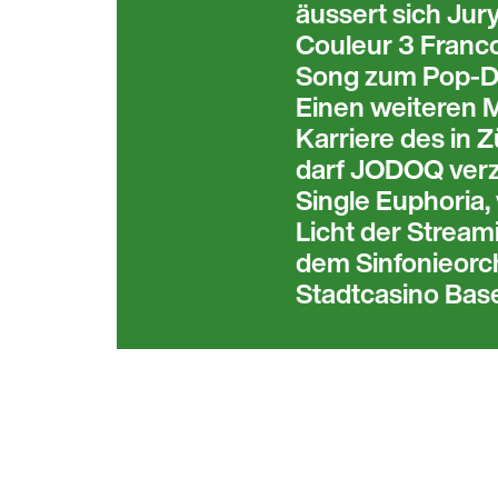
äussert sich Jur
Couleur 3 Franco
Song zum Pop-De
Einen weiteren M
Karriere des in
darf JODOQ verze
Single Euphoria,
Licht der Streami
dem Sinfonieorc
Stadtcasino Base