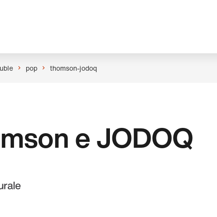
uble
pop
thomson-jodoq
omson e JODOQ