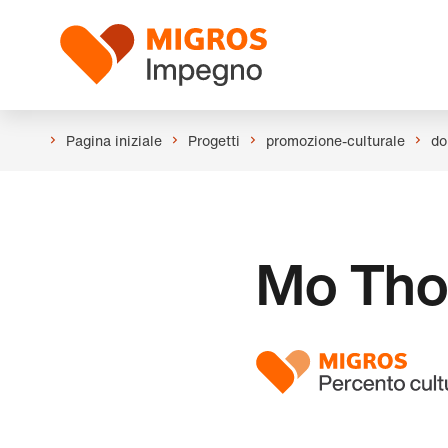
Salta
Intestazione
la
Logo
navigazione
a
sinistra
Pagina iniziale
Progetti
promozione-culturale
do
Mo Th