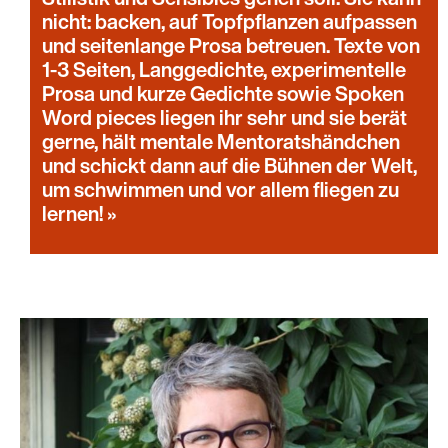
nicht: backen, auf Topfpflanzen aufpassen
und seitenlange Prosa betreuen. Texte von
1-3 Seiten, Langgedichte, experimentelle
Prosa und kurze Gedichte sowie Spoken
Word pieces liegen ihr sehr und sie berät
gerne, hält mentale Mentoratshändchen
und schickt dann auf die Bühnen der Welt,
um schwimmen und vor allem fliegen zu
lernen!