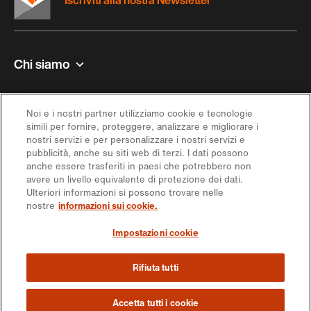
Iscriviti alla nostra Newsletter
Chi siamo
Contatto e aiuto
Noi e i nostri partner utilizziamo cookie e tecnologie
simili per fornire, proteggere, analizzare e migliorare i
Ispirazione
nostri servizi e per personalizzare i nostri servizi e
pubblicità, anche su siti web di terzi. I dati possono
anche essere trasferiti in paesi che potrebbero non
Offerta
avere un livello equivalente di protezione dei dati.
Ulteriori informazioni si possono trovare nelle
nostre
informazioni sui cookie.
Seguici sui social media
Impostazioni cookie
Rifiuta tutti
https://engagement.migros.ch/it/social-
https://engagement.migros.ch/it/social-
https://engagement.migros.ch/it/social-
https://engagement.migros.ch/it/social-
https://engagement.migros.ch/it/s
media
media
media
media
media
© 2026 Federazione delle cooperative Migros
Accetta tutti i cookie