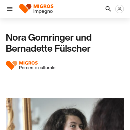
Salta
Intestazione
Metanaviga
Logo
la
navigazione
Menu
a
sinistra
Nora Gomringer und
Bernadette Fülscher