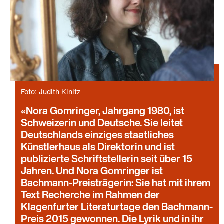
Foto: Judith Kinitz
Nora Gomringer, Jahrgang 1980, ist
Schweizerin und Deutsche. Sie leitet
Deutschlands einziges staatliches
Künstlerhaus als Direktorin und ist
publizierte Schriftstellerin seit über 15
Jahren. Und Nora Gomringer ist
Bachmann-Preisträgerin: Sie hat mit ihrem
Text Recherche im Rahmen der
Klagenfurter Literaturtage den Bachmann-
Preis 2015 gewonnen. Die Lyrik und in ihr