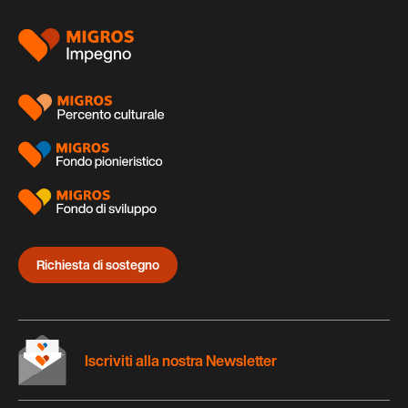
Piè
di
pagina
Richiesta di sostegno
Iscriviti alla nostra Newsletter