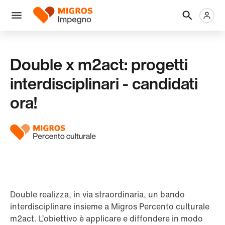
Salta
Intestazione
Metanaviga
Logo
la
navigazione
Menu
a
sinistra
Double x m2act: progetti
interdisciplinari - candidati
ora!
Double realizza, in via straordinaria, un bando
interdisciplinare insieme a Migros Percento culturale
m2act. L’obiettivo è applicare e diffondere in modo