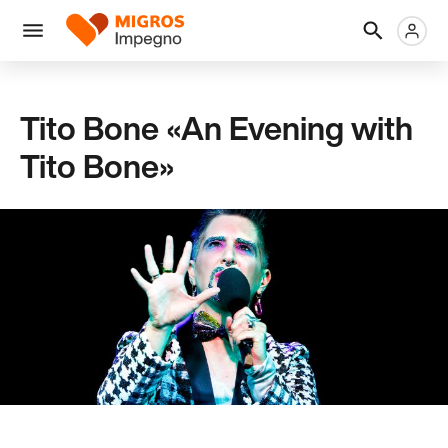
Salta
Intestazione
Metanaviga
Logo
la
navigazione
Menu
a
sinistra
Tito Bone «An Evening with
Tito Bone»