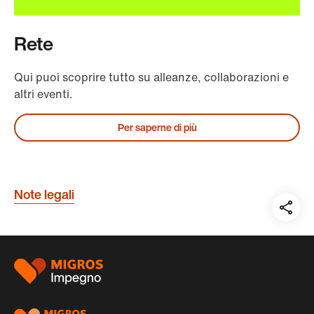
Rete
Qui puoi scoprire tutto su alleanze, collaborazioni e
altri eventi.
Per saperne di più
Note legali
Teil
auf:
Piè
di
pagina