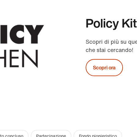
Policy Ki
Scopri di più su qu
che stai cercando!
Scopri ora
to concluso
Partecipazione
Fondo pionieristico