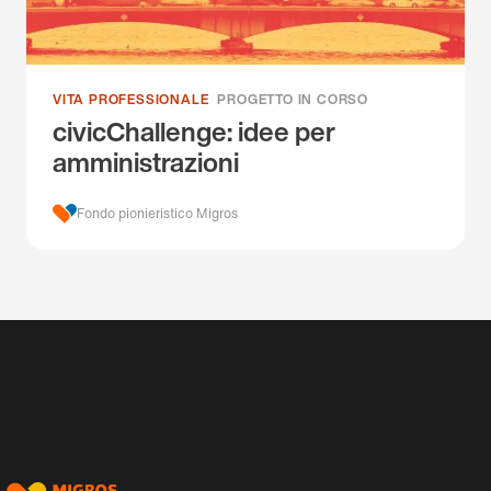
VITA PROFESSIONALE
PROGETTO IN CORSO
civicChallenge: idee per
amministrazioni
Fondo pionieristico Migros