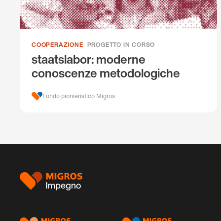
COOPERAZIONE
PROGETTO IN CORSO
staatslabor: moderne
conoscenze metodologiche
Fondo pionieristico Migros
Piè
di
pagina