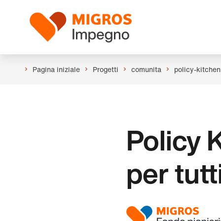
Salta
Intestazione
la
Logo
navigazione
a
sinistra
Pagina iniziale
Progetti
comunita
policy-kitchen
Policy 
per tutt