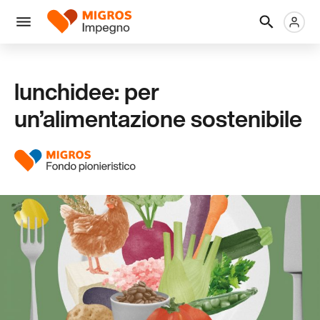
Salta
Intestazione
Metanaviga
Logo
la
navigazione
Menu
a
sinistra
lunchidee: per
un’alimentazione sostenibile