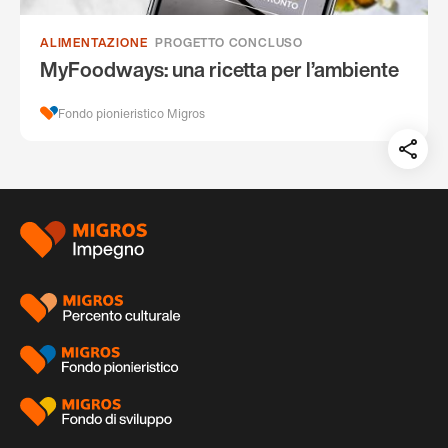
ALIMENTAZIONE
PROGETTO CONCLUSO
MyFoodways: una ricetta per l’ambiente
Fondo pionieristico Migros
Teil
auf:
Piè
di
pagina