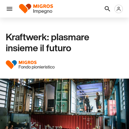
Salta
Intestazione
Metanaviga
Logo
la
navigazione
Menu
a
sinistra
Kraftwerk: plasmare
insieme il futuro