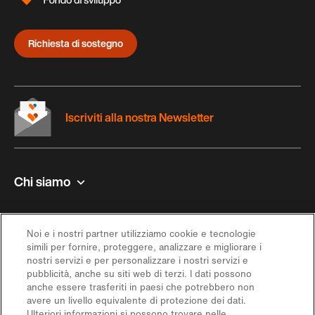
Richiesta di sostegno
Iscriviti alla nostra Newsletter
Chi siamo
Contatto e aiuto
Noi e i nostri partner utilizziamo cookie e tecnologie
simili per fornire, proteggere, analizzare e migliorare i
Ispirazione
nostri servizi e per personalizzare i nostri servizi e
pubblicità, anche su siti web di terzi. I dati possono
anche essere trasferiti in paesi che potrebbero non
Offerta
avere un livello equivalente di protezione dei dati.
Ulteriori informazioni si possono trovare nelle