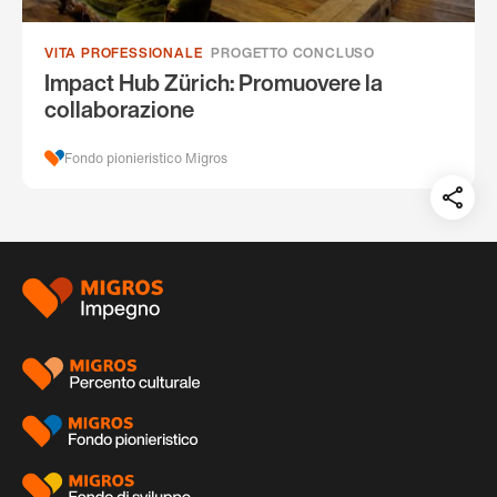
VITA PROFESSIONALE
PROGETTO CONCLUSO
Impact Hub Zürich: Promuovere la
collaborazione
Fondo pionieristico Migros
Teil
auf:
Piè
di
pagina