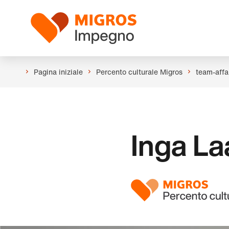
Salta
Intestazione
la
Logo
navigazione
a
sinistra
Pagina iniziale
Percento culturale Migros
team-affar
Inga La