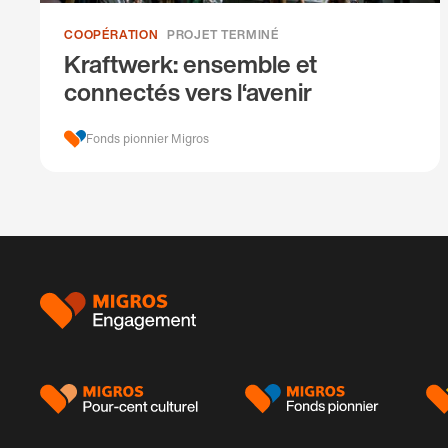
COOPÉRATION
PROJET TERMINÉ
Kraftwerk: ensemble et
connectés vers l‘avenir
Fonds pionnier Migros
Pied
de
page