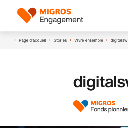
Ignorer
En-
les
tête
Logo
liens
de
navigation
Page d'accueil
Stories
Vivre ensemble
digitalsw
digital