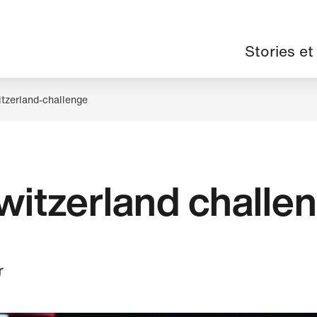
Navigation
Stories et
principale
itzerland-challenge
switzerland challe