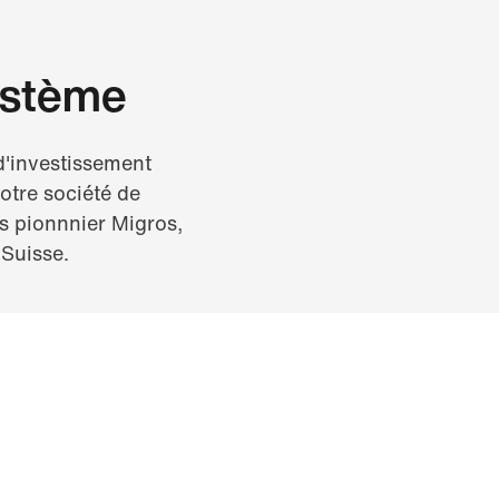
ystème
d'investissement
otre société de
ds pionnnier Migros,
 Suisse.