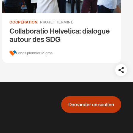
COOPÉRATION
PROJET TERMINÉ
Collaboratio Helvetica: dialogue
autour des SDG
Fonds pionnier Migros
Teil
auf:
Demander un soutien