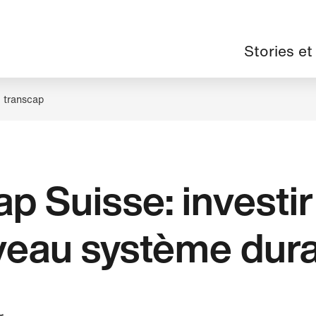
Navigation
Stories et
principale
transcap
p Suisse: investi
veau système dur