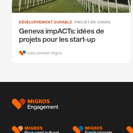
DÉVELOPPEMENT DURABLE
PROJET EN COURS
Geneva impACTs: idées de
projets pour les start-up
Fonds pionnier Migros
Pied
de
page