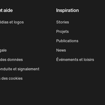
t aide
Inspiration
dias et logos
Stories
Projets
Publications
gale
News
 des données
Événements et loisirs
nduite et signalement
 des cookies