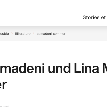
Navigation
Stories et
principale
double
litterature
semadeni-sommer
madeni und Lina 
r