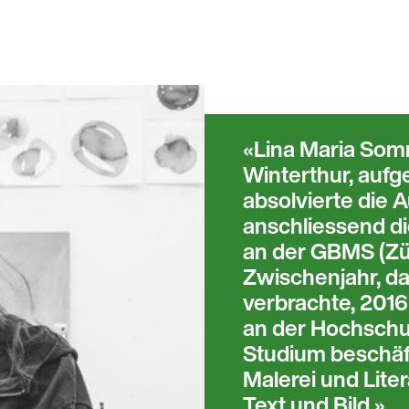
Lina Maria Som
Winterthur, aufg
absolvierte die A
anschliessend di
an der GBMS (Zü
Zwischenjahr, da
verbrachte, 2016
an der Hochschu
Studium beschäft
Malerei und Lite
Text und Bild.