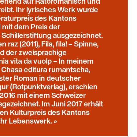
ehend auf Rätoromanisch und
eibt. Ihr lyrisches Werk wurde
eraturpreis des Kantons
mit dem Preis der
Schillerstiftung ausgezeichnet.
 raz (2011), Fila, fila! – Spinne,
nd der zweisprachige
ia vita da vuolp – In meinem
 Chasa editura rumantscha,
rster Roman in deutscher
ur (Rotpunktverlag), erschien
2016 mit einem Schweizer
sgezeichnet. Im Juni 2017 erhält
en Kulturpreis des Kantons
ihr Lebenswerk.