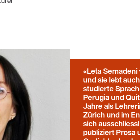
Leta Semadeni 
und sie lebt auc
studierte Sprache
Perugia und Quit
Jahre als Lehrer
Zürich und im En
sich ausschliess
publiziert Prosa 