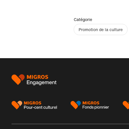
Catégorie
Promotion de la culture
Pied
de
page