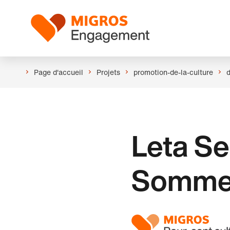
Ignorer
En-
les
tête
Logo
liens
de
navigation
Page d'accueil
Projets
promotion-de-la-culture
Leta Se
Somme