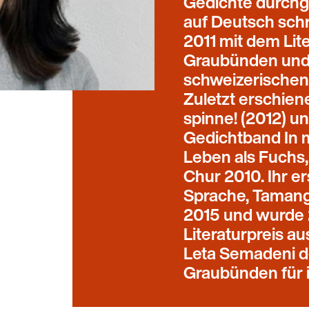
Gedichte durchg
auf Deutsch schr
2011 mit dem Lit
Graubünden und 
schweizerischen 
Zuletzt erschienen
spinne! (2012) u
Gedichtband In m
Leben als Fuchs,
Chur 2010. Ihr e
Sprache, Tamang
2015 und wurde 
Literaturpreis au
Leta Semadeni d
Graubünden für 