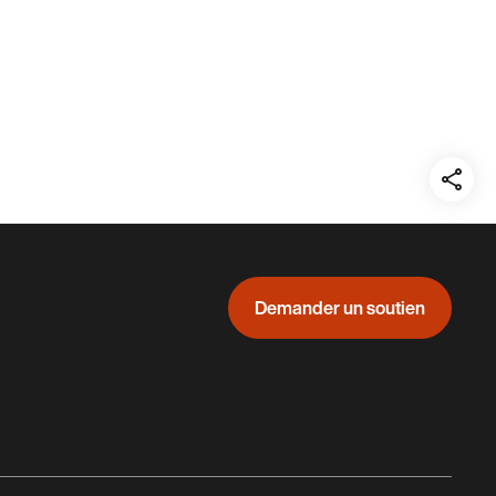
Teil
auf:
Demander un soutien