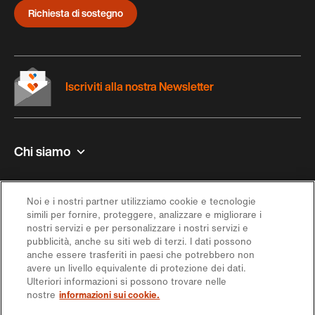
Richiesta di sostegno
Iscriviti alla nostra Newsletter
Chi siamo
Contatto e aiuto
Noi e i nostri partner utilizziamo cookie e tecnologie
simili per fornire, proteggere, analizzare e migliorare i
Ispirazione
nostri servizi e per personalizzare i nostri servizi e
pubblicità, anche su siti web di terzi. I dati possono
anche essere trasferiti in paesi che potrebbero non
Offerta
avere un livello equivalente di protezione dei dati.
Ulteriori informazioni si possono trovare nelle
nostre
informazioni sui cookie.