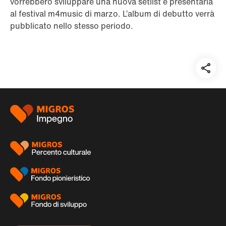
vorrebbero sviluppare una nuova setlist e presentarla
al festival m4music di marzo. L’album di debutto verrà
pubblicato nello stesso periodo.
Teil
auf:
Piè
di
pagina