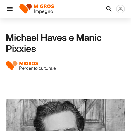
Salta
Intestazione
Metanaviga
Logo
la
navigazione
Menu
a
sinistra
Michael Haves e Manic
Pixxies