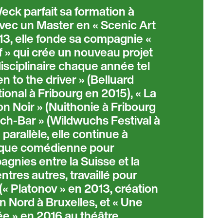
ck parfait sa formation à
vec un Master en « Scenic Art
013, elle fonde sa compagnie «
f » qui crée un nouveau projet
disciplinaire chaque année tel
en to the driver » (Belluard
ional à Fribourg en 2015), « La
n Noir » (Nuithonie à Fribourg
ch-Bar » (Wildwuchs Festival à
 parallèle, elle continue à
nt que comédienne pour
gnies entre la Suisse et la
entres autres, travaillé pour
« Platonov » en 2013, création
 Nord à Bruxelles, et « Une
e » en 2016 au théâtre