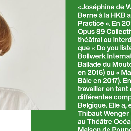
Joséphine de We
Berne à la HKB a
Practice ». En 2
Opus 89 Collecti
théâtral ou inter
que « Do you list
Bollwerk Internat
Ballade du Mouto
en 2016) ou « Ma
Bâle en 2017). En
travailler en ta
différentes compa
Belgique. Elle a, 
Thibaut Wenger (
au Théâtre Océan
Maison de Poupé