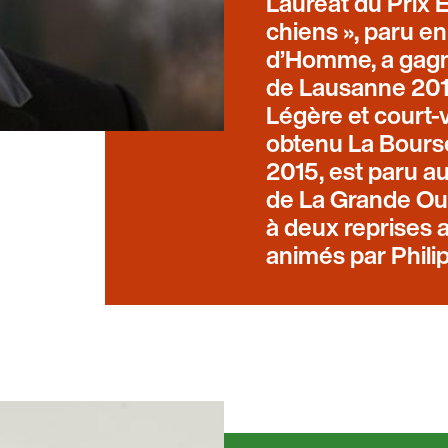
Lauréat du Prix 
chiens », paru e
d’Homme, a gagné 
de Lausanne 201
Légère et court-vê
obtenu La Bourse 
2015, est paru a
de La Grande Our
à deux reprises a
animés par Phili