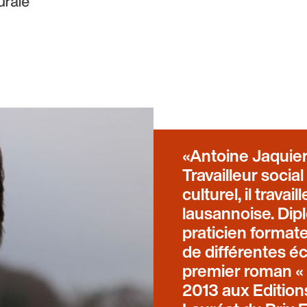
Antoine Jaquier
Travailleur soci
culturel, il trava
lausannoise. Dip
praticien formate
de différentes é
premier roman « I
2013 aux Editions