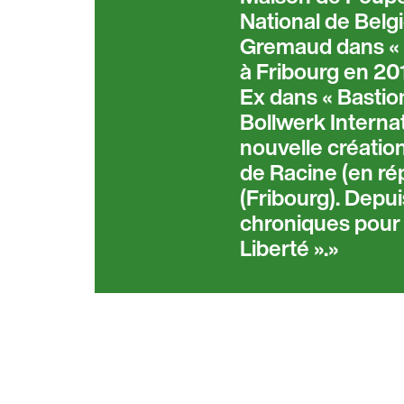
National de Belg
Gremaud dans « L
à Fribourg en 201
Ex dans « Bastion
Bollwerk Internat
nouvelle création
de Racine (en rép
(Fribourg). Depuis
chroniques pour l
Liberté ».