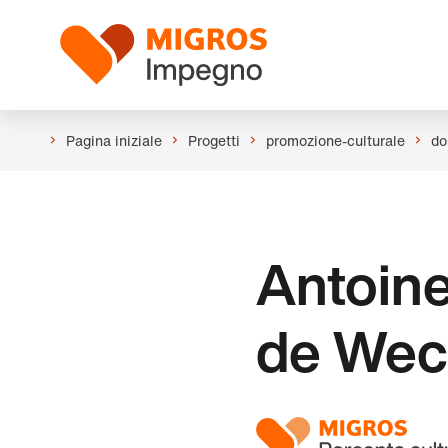
Salta
Intestazione
la
Logo
navigazione
a
sinistra
Pagina iniziale
Progetti
promozione-culturale
do
Antoine
de Wec