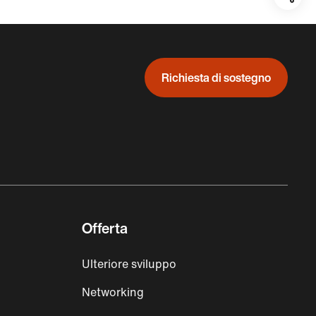
Teil
auf:
Richiesta di sostegno
Offerta
Ulteriore sviluppo
Networking