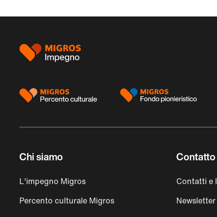
Piè
di
pagina
Chi siamo
Contatto 
L'impegno Migros
Contatti e 
Percento culturale Migros
Newsletter