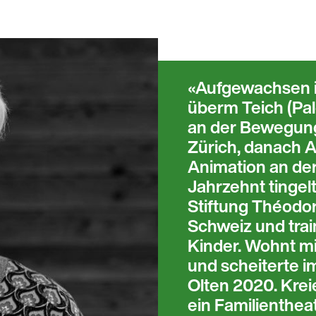
Aufgewachsen is
überm Teich (Pal
an der Bewegung
Zürich, danach Au
Animation an der
Jahrzehnt tingelt
Stiftung Théodora
Schweiz und trai
Kinder. Wohnt mit 
und scheiterte i
Olten 2020. Kre
ein Familienthe