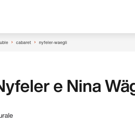
uble
cabaret
nyfeler-waegli
Nyfeler e Nina Wäg