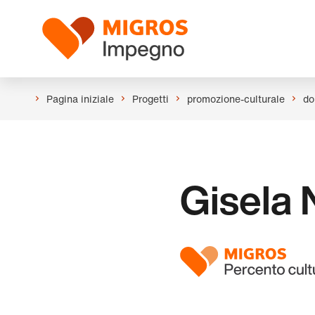
Salta
Intestazione
la
Logo
navigazione
a
sinistra
Pagina iniziale
Progetti
promozione-culturale
do
Gisela 