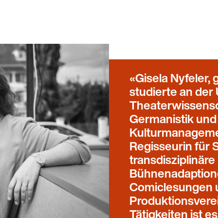
Gisela Nyfeler,
studierte an der 
Theaterwissensc
Germanistik und 
Kulturmanagement
Regisseurin für 
transdisziplinäre 
Bühnenadaptione
Comiclesungen u
Produktionsverein
Tätigkeiten ist es