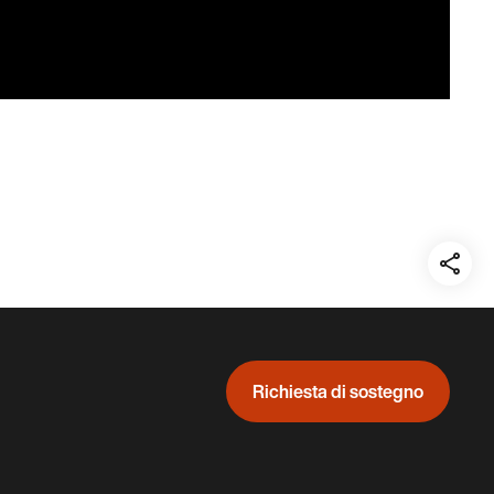
Teil
auf:
Richiesta di sostegno