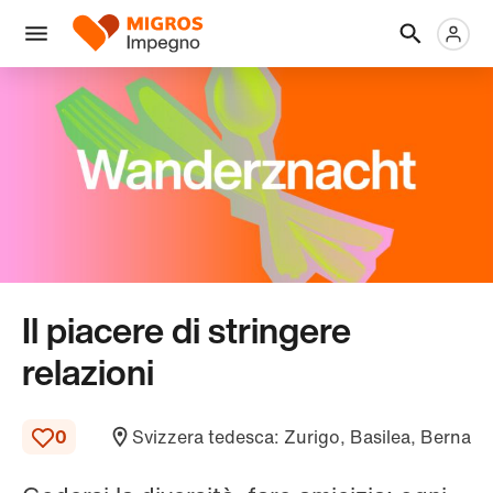
Salta
Intestazione
Metanaviga
Logo
la
navigazione
Menu
a
sinistra
Il piacere di stringere
relazioni
0
Svizzera tedesca: Zurigo, Basilea, Berna