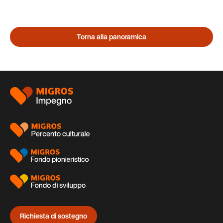
Torna alla panoramica
Piè
di
pagina
Richiesta di sostegno