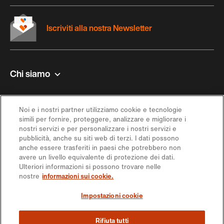
Iscriviti alla nostra Newsletter
Chi siamo
Contatto e aiuto
Noi e i nostri partner utilizziamo cookie e tecnologie
simili per fornire, proteggere, analizzare e migliorare i
Ispirazione
nostri servizi e per personalizzare i nostri servizi e
pubblicità, anche su siti web di terzi. I dati possono
anche essere trasferiti in paesi che potrebbero non
Offerta
avere un livello equivalente di protezione dei dati.
Ulteriori informazioni si possono trovare nelle
nostre
informazioni sui cookie.
Seguici sui social media
Impostazioni cookie
Rifiuta tutti