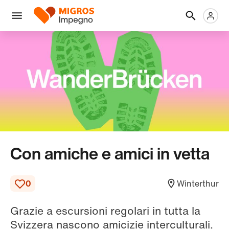
Salta
Intestazione
Metanaviga
Logo
la
navigazione
Menu
a
sinistra
Con amiche e amici in vetta
0
Winterthur
Grazie a escursioni regolari in tutta la
Svizzera nascono amicizie interculturali.