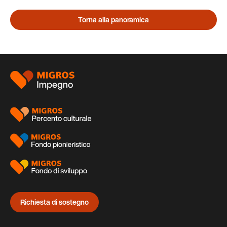
Torna alla panoramica
Piè
di
pagina
Richiesta di sostegno