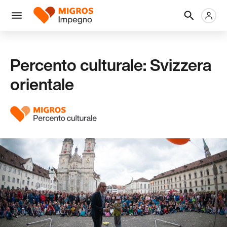
Salta
Intestazione
Metanaviga
Logo
la
navigazione
Menu
a
sinistra
Percento culturale: Svizzera
orientale