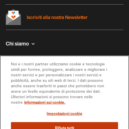
Iscriviti alla nostra Newsletter
Chi siamo
Contatto e aiuto
Noi e i nostri partner utilizziamo cookie e tecnologie
simili per fornire, proteggere, analizzare e migliorare i
Ispirazione
nostri servizi e per personalizzare i nostri servizi e
pubblicità, anche su siti web di terzi. I dati possono
anche essere trasferiti in paesi che potrebbero non
Offerta
avere un livello equivalente di protezione dei dati.
Ulteriori informazioni si possono trovare nelle
nostre
informazioni sui cookie.
Seguici sui social media
Impostazioni cookie
Rifiuta tutti