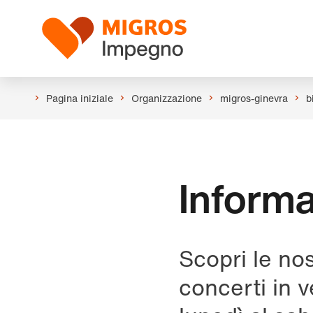
Salta
Intestazione
la
Logo
navigazione
a
sinistra
Pagina iniziale
Organizzazione
migros-ginevra
b
Informa
Scopri le nos
concerti in v