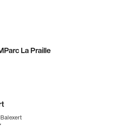
Parc La Praille
rt
Balexert
7