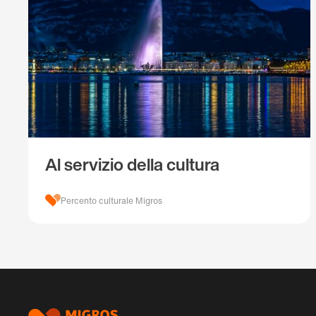
Al servizio della cultura
Percento culturale Migros
Piè