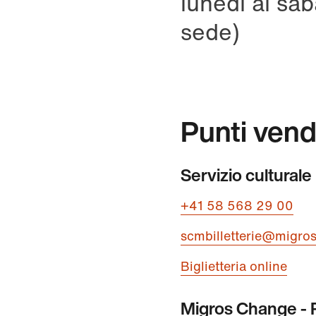
lunedì al sab
sede)
Punti vend
Servizio cultural
+41 58 568 29 00
scmbilletterie@migro
Biglietteria online
Migros Change - 