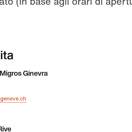
ato (in base agli orari di apert
ita
e Migros Ginevra
sgeneve.ch
Rive