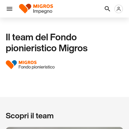
Salta
Intestazione
Metanaviga
Logo
la
navigazione
Menu
a
sinistra
Il team del Fondo
pionieristico Migros
Scopri il team