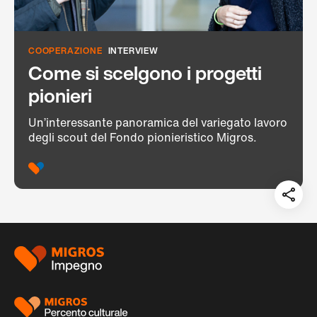
COOPERAZIONE
INTERVIEW
Come si scelgono i progetti
pionieri
Un’interessante panoramica del variegato lavoro
degli scout del Fondo pionieristico Migros.
Teil
auf:
Piè
di
pagina