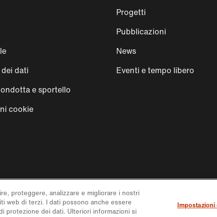
Progetti
Pubblicazioni
le
News
dei dati
Eventi e tempo libero
condotta e sportello
ni cookie
ire, proteggere, analizzare e migliorare i nostri
siti web di terzi. I dati possono anche essere
Impostazioni
i protezione dei dati. Ulteriori informazioni si