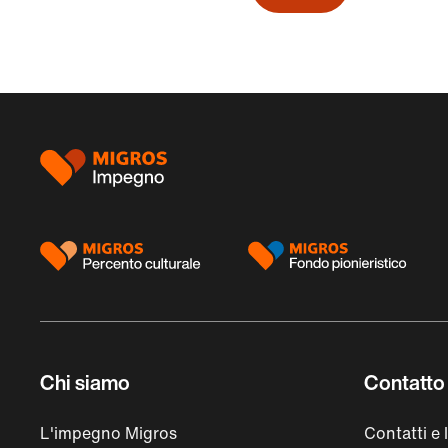
Piè
di
pagina
Chi siamo
Contatto 
L'impegno Migros
Contatti e 