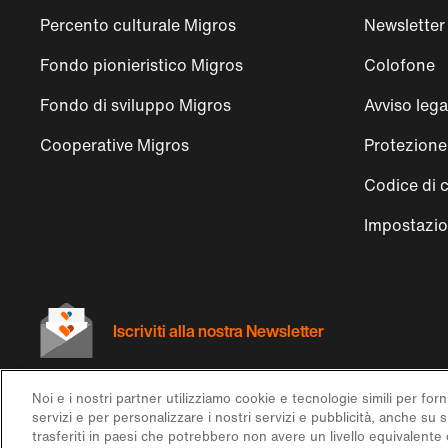
Percento culturale Migros
Newsletter
Fondo pionieristico Migros
Colofone
Fondo di sviluppo Migros
Avviso lega
Cooperative Migros
Protezione 
Codice di 
Impostazio
Iscriviti alla nostra Newsletter
Noi e i nostri partner utilizziamo cookie e tecnologie simili per forn
servizi e per personalizzare i nostri servizi e pubblicità, anche su 
trasferiti in paesi che potrebbero non avere un livello equivalente d
© 2026 Federazione delle cooperative Migros