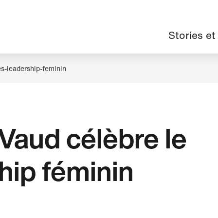
Navigation
Stories et
principale
es-leadership-feminin
Vaud célèbre le
hip féminin