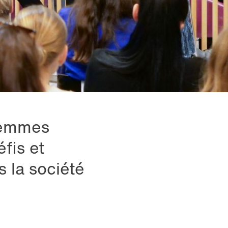
 femmes
fis et
 la société