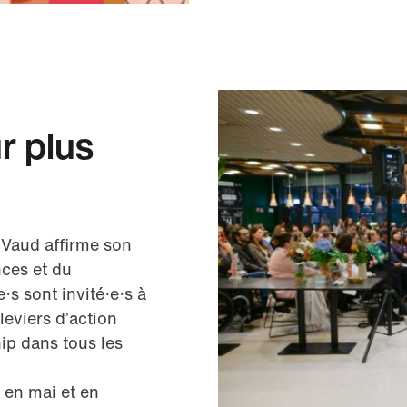
r plus
 Vaud affirme son
nces et du
s sont invité·e·s à
leviers d’action
hip dans tous les
 en mai et en