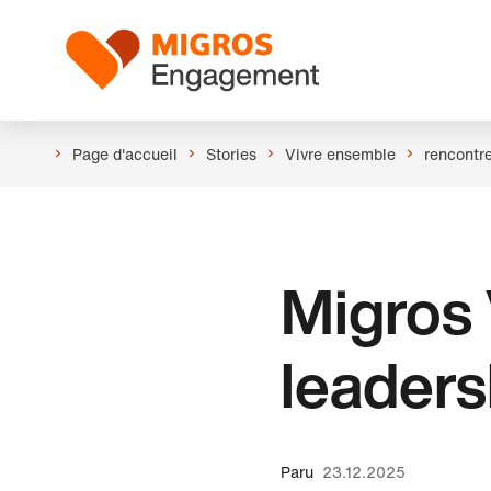
Ignorer
En-
les
tête
Logo
liens
de
navigation
Page d'accueil
Stories
Vivre ensemble
rencontr
Migros 
leaders
Paru
23.12.2025