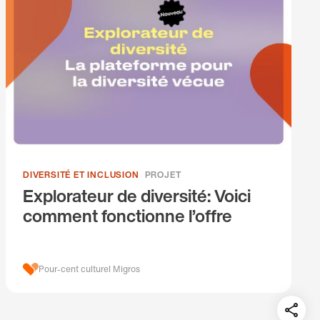
DIVERSITÉ ET INCLUSION
PROJET
Explorateur de diversité: Voici
comment fonctionne l’offre
Pour-cent culturel Migros
Teil