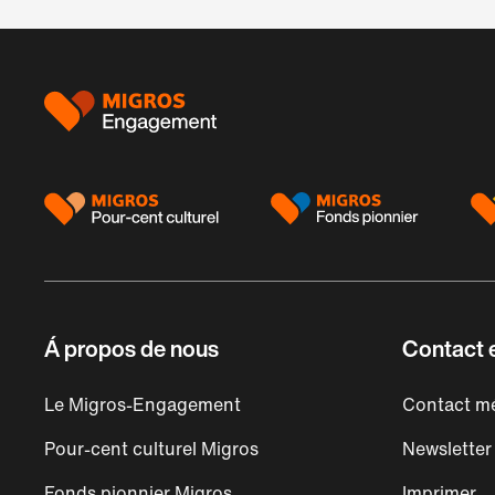
Pied
de
page
Á propos de nous
Contact e
Le Migros-Engagement
Contact mé
Pour-cent culturel Migros
Newsletter
Fonds pionnier Migros
Imprimer