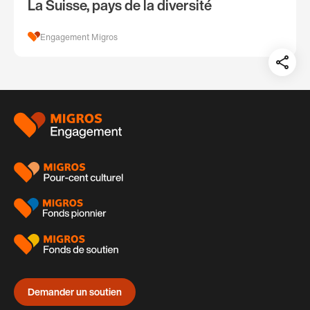
La Suisse, pays de la diversité
Engagement Migros
Teil
auf:
Pied
de
page
Demander un soutien