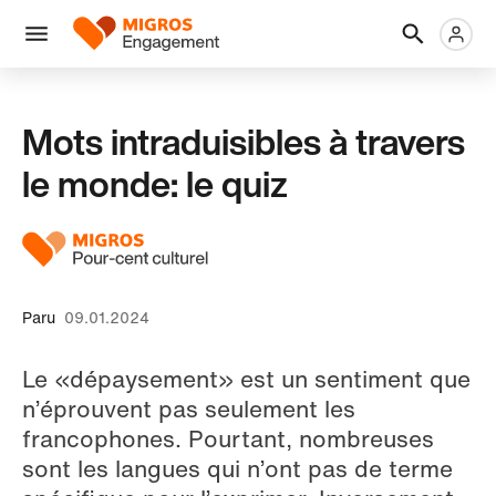
Ignorer
En-
Métanaviga
Logo
les
tête
liens
Menu
de
navigation
Mots intraduisibles à travers
le monde: le quiz
Paru
09.01.2024
Le «dépaysement» est un sentiment que
n’éprouvent pas seulement les
francophones. Pourtant, nombreuses
sont les langues qui n’ont pas de terme