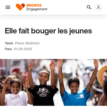
Ignorer
En-
Métanaviga
Logo
les
tête
liens
Menu
de
navigation
Elle fait bouger les jeunes
Texte
Pierre Wuthrich
Paru
01.09.2022