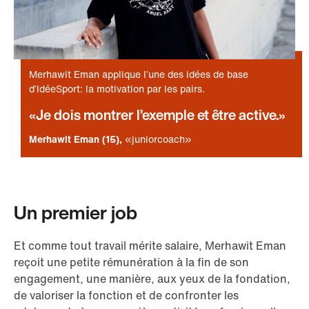
Merhawit Eman applique l’une des idées de base
d’IdéeSport: la motivation par les pairs.
Je dois montrer l’exemple et être active.
Merhawit Eman (15)
«juniorcoach»
Un premier job
Et comme tout travail mérite salaire, Merhawit Eman
reçoit une petite rémunération à la fin de son
engagement, une manière, aux yeux de la fondation,
de valoriser la fonction et de confronter les