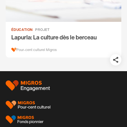
ÉDUCATION
PROJET
Lapurla: La culture dès le berceau
Pour-cent culturel Migros
Teil
auf:
Pied
de
page