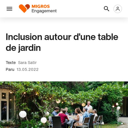
Ignorer
En-
Métanaviga
Logo
les
tête
liens
Menu
de
navigation
Inclusion autour d’une table
de jardin
Texte
Sara Satir
Paru
13.05.2022