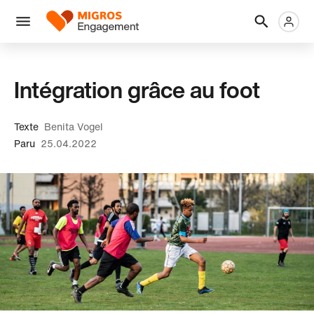
Ignorer
En-
Métanaviga
Logo
les
tête
liens
Menu
de
navigation
Intégration grâce au foot
Texte
Benita Vogel
Paru
25.04.2022