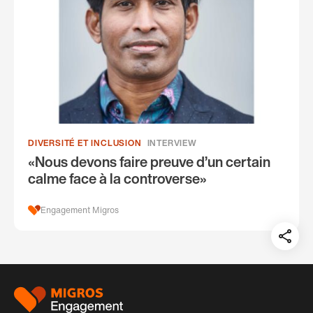
DIVERSITÉ ET INCLUSION
INTERVIEW
«Nous devons faire preuve d’un certain
calme face à la controverse»
Engagement Migros
Teil
auf:
Pied
de