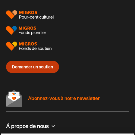
page
Demander un soutien
Abonnez-vous à notre newsletter
Á propos de nous